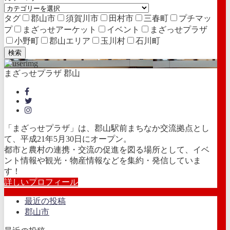
タグ
郡山市
須賀川市
田村市
三春町
プチマッ
プ
まざっせアーケット
イベント
まざっせプラザ
小野町
郡山エリア
玉川村
石川町
検索
まざっせプラザ 郡山
「まざっせプラザ」は、郡山駅前まちなか交流拠点とし
て、平成21年5月30日にオープン。
都市と農村の連携・交流の促進を図る場所として、イベ
ント情報や観光・物産情報などを集約・発信していま
す！
詳しいプロフィール
最近の投稿
郡山市