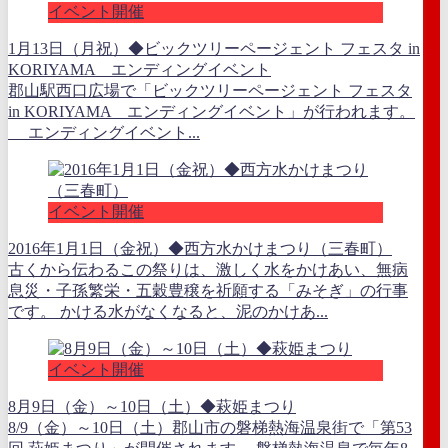
イベント開催
1月13日（月祝）◆ビックツリーページェント フェスタ in
KORIYAMA エンディングイベント
郡山駅西口広場で「ビックツリーページェント フェスタ
in KORIYAMA エンディングイベント」が行われます。
エンディングイベント...
イベント開催
2016年1月1日（金祝）◆西方水かけまつり（三春町）
古くから伝わるこの祭りは、激しく水をかけあい、無病
息災・子孫繁栄・五穀豊穣を祈願する「みそぎ」の行事
です。 かける水がなくなると、泥のかけあ...
イベント開催
8月9日（金）～10日（土）◆萩姫まつり
8/9（金）～10日（土）郡山市の磐梯熱海温泉街で「第53