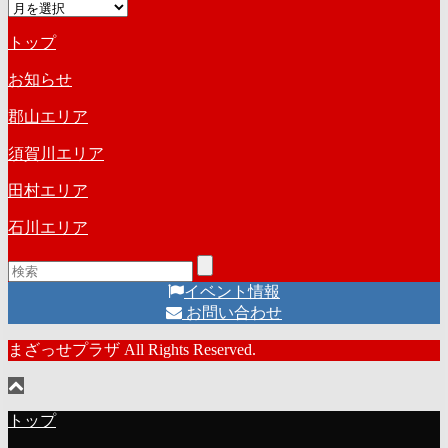
ア
ゴ
ー
リ
トップ
カ
ー
イ
お知らせ
ブ
郡山エリア
須賀川エリア
田村エリア
石川エリア
イベント情報
お問い合わせ
まざっせプラザ All Rights Reserved.
トップ