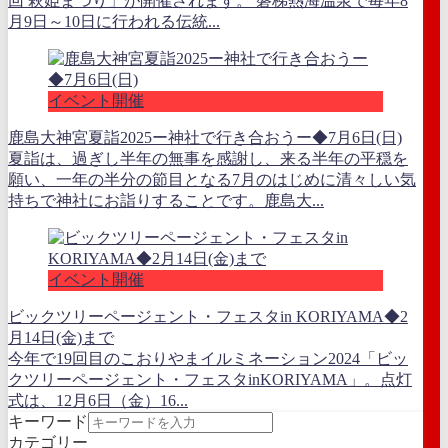
回 萩姫まつり」が開催されます。 磐梯熱海温泉で毎年8
月9日～10日に行われる伝統...
イベント開催
鹿島大神宮夏詣2025ー神社で行き合おうー◆7月6日(日)
夏詣は、過ぎし半年の無事を感謝し、来る半年の平穏を
願い、一年の半分の節目となる7月のはじめに清々しい気
持ちで神社にお詣りすることです。鹿島大...
イベント開催
ビックツリーページェント・フェスタin KORIYAMA◆2
月14日(金)まで
今年で19回目のこおりやまイルミネーション2024「ビッ
クツリーページェント・フェスタinKORIYAMA」。点灯
式は、12月6日（金）16...
キーワード
カテゴリー