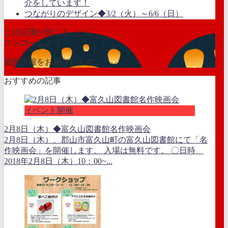
介をしています！
つながりのデザイン◆3/2（火）～6/6（日）
この記事が気に入ったら
フォローしよう
最新情報をお届けします
おすすめの記事
イベント開催
2月8日（木）◆富久山図書館名作映画会
2月8日（木）、郡山市富久山町の富久山図書館にて「名
作映画会」を開催します。 入場は無料です。 〇日時
2018年2月8日（木）10：00~...