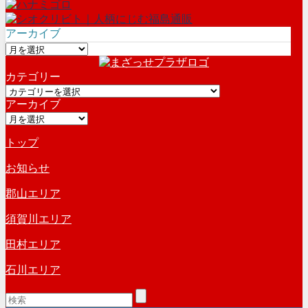
アーカイブ
ア
ー
カテゴリー
カ
カ
イ
アーカイブ
テ
ブ
ア
ゴ
ー
リ
トップ
カ
ー
イ
お知らせ
ブ
郡山エリア
須賀川エリア
田村エリア
石川エリア