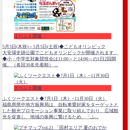
イベント開催
5月3日(木祝)～5月5日(土祝)◆こどもオリンピック
大安場史跡公園でこどもオリンピックが開催されます。
◆小・中学生対象競技会は11:00～と14:00～の1日2回開
催。（各回30名先着順） ...
イベント開催
ふくツークエスト◆7月1日（木）~11月30日（火）
福島県県中地方振興局は、自転車愛好家をターゲットと
した観光プロモーション事業に取り組んでおり、広域観
光を促進し、地域の振興に繋げるため、「ふ...