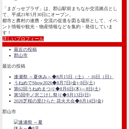
「まざっせプラザ」は、郡山駅前まちなか交流拠点とし
て、平成21年5月30日にオープン。
都市と農村の連携・交流の促進を図る場所として、イベ
ント情報や観光・物産情報などを集約・発信していま
す！
詳しいプロフィール
最近の投稿
郡山市
最近の投稿
逢瀬祭 ～夏休み～◆8月15日（土）・16日（日）
うねめでShow2026◆8月7日(金)･8日(土)
第62回うねめまつり◆8月6日(木)～8日(土)
第5回中ノ沢こけし祭り◆9月13日(日)
2026芝桜の里ひらた 花火大会◆8月14日(金)
郡山市