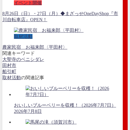
イベント開催
8月26日（日）・27日（月）◆まざっせOneDayShop『市
川自転車店』OPEN！
取材活動
農家民宿 お福来郎〈平田村〉
関連キーワード
大聖寺のベニシダレ
田村市
船引町
取材活動
の関連記事
おいしいブルーベリーを収穫！（2026年7月7日）
2026年7月8日