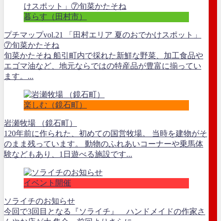
暮らす（田村市）
プチマップvol.21 「田村エリア 夏のおでかけスポット」
⑦旬菜かたそね
旬菜かたそね 船引町内で採れた新鮮な野菜、加工食品や
エゴマ油など、地元ならではの特産品が豊富に揃ってい
ます。...
楽しむ（鏡石町）
岩瀬牧場 （鏡石町）
120年前に作られた、初めての国営牧場。 当時を建物がそ
のまま残っています。 動物のふれあいコーナーや乗馬体
験などもあり、1日遊べる施設です...
イベント開催
ソライチのお知らせ
今回で3回目となる『ソライチ』 ハンドメイドの作家さ