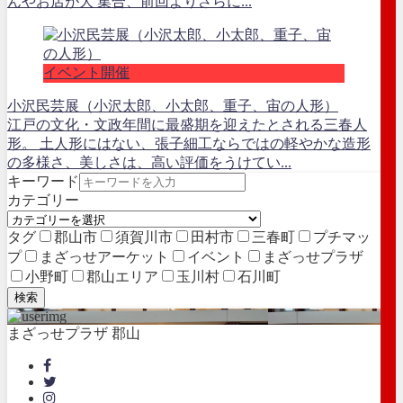
んやお店が大 集合、前回よりさらに...
イベント開催
小沢民芸展（小沢太郎、小太郎、重子、宙の人形）
江戸の文化・文政年間に最盛期を迎えたとされる三春人
形。 土人形にはない、張子細工ならではの軽やかな造形
の多様さ、美しさは、高い評価をうけてい...
キーワード
カテゴリー
タグ
郡山市
須賀川市
田村市
三春町
プチマッ
プ
まざっせアーケット
イベント
まざっせプラザ
小野町
郡山エリア
玉川村
石川町
検索
まざっせプラザ 郡山