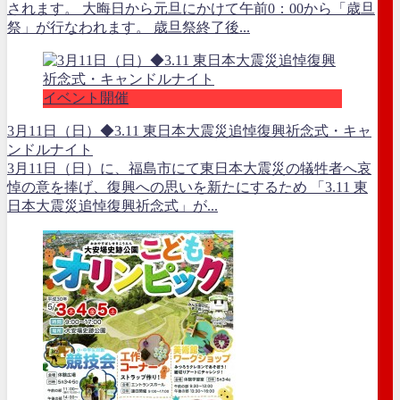
されます。 大晦日から元旦にかけて午前0：00から「歳旦
祭」が行なわれます。 歳旦祭終了後...
イベント開催
3月11日（日）◆3.11 東日本大震災追悼復興祈念式・キャ
ンドルナイト
3月11日（日）に、福島市にて東日本大震災の犠牲者へ哀
悼の意を捧げ、復興への思いを新たにするため 「3.11 東
日本大震災追悼復興祈念式」が...