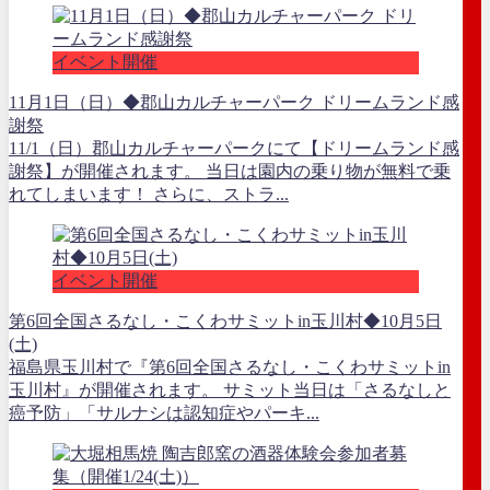
イベント開催
11月1日（日）◆郡山カルチャーパーク ドリームランド感
謝祭
11/1（日）郡山カルチャーパークにて【ドリームランド感
謝祭】が開催されます。 当日は園内の乗り物が無料で乗
れてしまいます！ さらに、ストラ...
イベント開催
第6回全国さるなし・こくわサミットin玉川村◆10月5日
(土)
福島県玉川村で『第6回全国さるなし・こくわサミットin
玉川村』が開催されます。 サミット当日は「さるなしと
癌予防」「サルナシは認知症やパーキ...