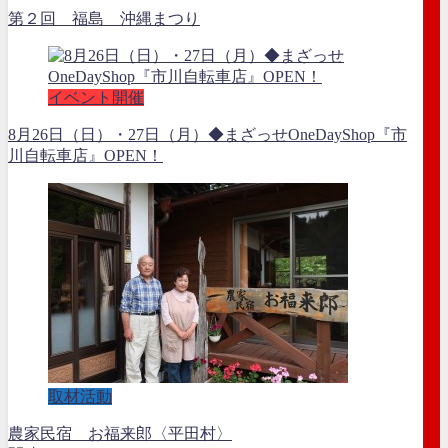
第２回 福島 沖縄まつり
イベント開催
8月26日（日）・27日（月）◆まざっせOneDayShop『市
川自転車店』OPEN！
取材活動
農家民宿 お福来郎〈平田村〉