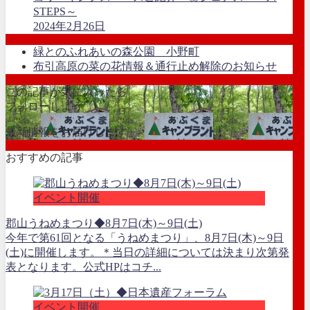
STEPS～
2024年2月26日
緑とのふれあいの森公園 小野町
布引高原の菜の花情報＆通行止め解除のお知らせ
この記事が気に入ったら
フォローしよう
最新情報をお届けします
おすすめの記事
イベント開催
郡山うねめまつり◆8月7日(木)～9日(土)
今年で第61回となる「うねめまつり」、8月7日(木)～9日
(土)に開催します。＊当日の詳細については決まり次第発
表となります。公式HPはコチ...
イベント開催