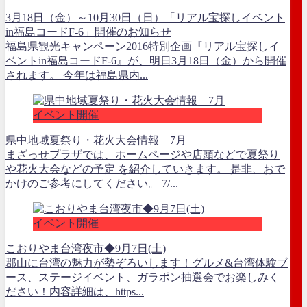
3月18日（金）～10月30日（日）「リアル宝探しイベント
in福島コードF-6」開催のお知らせ
福島県観光キャンペーン2016特別企画『リアル宝探しイ
ベントin福島コードF-6』が、明日3月18日（金）から開催
されます。 今年は福島県内...
イベント開催
県中地域夏祭り・花火大会情報 7月
まざっせプラザでは、ホームページや店頭などで夏祭り
や花火大会などの予定 を紹介していきます。 是非、おで
かけのご参考にしてください。 7/...
イベント開催
こおりやま台湾夜市◆9月7日(土)
郡山に台湾の魅力が勢ぞろいします！グルメ&台湾体験ブ
ース、ステージイベント、ガラポン抽選会でお楽しみく
ださい！内容詳細は、https...