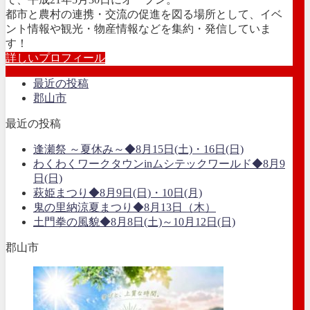
都市と農村の連携・交流の促進を図る場所として、イベ
ント情報や観光・物産情報などを集約・発信していま
す！
詳しいプロフィール
最近の投稿
郡山市
最近の投稿
逢瀬祭 ～夏休み～◆8月15日(土)・16日(日)
わくわくワークタウンinムシテックワールド◆8月9
日(日)
萩姫まつり◆8月9日(日)・10日(月)
鬼の里納涼夏まつり◆8月13日（木）
土門拳の風貌◆8月8日(土)～10月12日(日)
郡山市