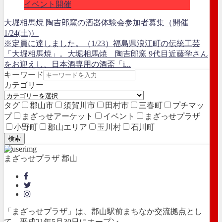
イベント開催
大堀相馬焼 陶吉郎窯の酒器体験会参加者募集（開催
1/24(土)）
※定員に達しました。（1/23）福島県浪江町の伝統工芸
「大堀相馬焼」。大堀相馬焼 陶吉郎窯 9代目近藤学さん
をお迎えし、日本酒専用の酒盃「i...
キーワード
カテゴリー
タグ
郡山市
須賀川市
田村市
三春町
プチマッ
プ
まざっせアーケット
イベント
まざっせプラザ
小野町
郡山エリア
玉川村
石川町
検索
まざっせプラザ 郡山
「まざっせプラザ」は、郡山駅前まちなか交流拠点とし
て、平成21年5月30日にオープン。