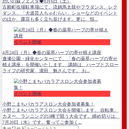
憩いの森フェスタ◆8月6日（土）
古殿町役場駐車場にて、流鏑馬太鼓やフラダンス、レク
ダンス、「大道芸人ちゃむらい」ショーなどのイベント
のほか、露店も多く立ち並びます。更に、恒...
イベント開催
4月24日（月）◆春の薬草ハーブの寄せ植え講座
逢瀬公園・緑化センターにて、「春の薬草ハーブの寄せ
植え講座」を開催いたします。 講師は、ハーブとスロー
ライフの研究家 瀧田 勉さんです。 お...
イベント開催
小野こまちバカラアスロン大会参加者募集！
小野こまちバカラアスロン大会を開催します。 自転車、
カヌー、ランニングの3種で競う大会です。締め切りは、
7月20日（水）です。奮ってご参加く...
キーワード