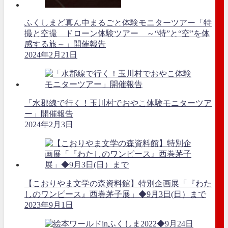
ふくしまど真ん中まるごと体験モニターツアー「特
撮と空撮 ドローン体験ツアー ～“特”と“空”を体
感する旅～」開催報告
2024年2月21日
「水郡線で行く！玉川村でおやこ体験モニターツア
ー」開催報告
2024年2月3日
【こおりやま文学の森資料館】特別企画展「『わた
しのワンピース』西巻茅子展」◆9月3日(日）まで
2023年9月1日