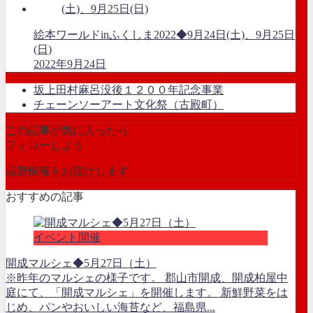
絵本ワールドinふくしま2022◆9月24日(土)、9月25日
(日)
2022年9月24日
坂上田村麻呂没後１２００年記念事業
チェーンソーアート文化祭（古殿町）
この記事が気に入ったら
フォローしよう
最新情報をお届けします
おすすめの記事
イベント開催
開成マルシェ◆5月27日（土）
※昨年のマルシェの様子です。 郡山市開成、開成柏屋中
庭にて、「開成マルシェ」を開催します。 新鮮野菜をは
じめ、パンやおいしい海苔など、福島県...