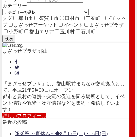
カテゴリー
タグ
郡山市
須賀川市
田村市
三春町
プチマッ
プ
まざっせアーケット
イベント
まざっせプラザ
小野町
郡山エリア
玉川村
石川町
検索
まざっせプラザ 郡山
「まざっせプラザ」は、郡山駅前まちなか交流拠点とし
て、平成21年5月30日にオープン。
都市と農村の連携・交流の促進を図る場所として、イベ
ント情報や観光・物産情報などを集約・発信していま
す！
詳しいプロフィール
最近の投稿
逢瀬祭 ～夏休み～◆8月15日(土)・16日(日)