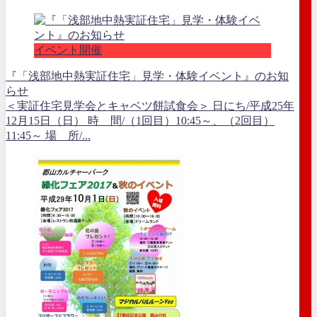
イベント開催
『「浅部地中熱実証住宅」見学・体験イベント』のお知
らせ
＜実証住宅見学会とキャベツ餅試食会＞ 日にち/平成25年
12月15日（日） 時 間/（1回目）10:45～、（2回目）
11:45～ 場 所/...