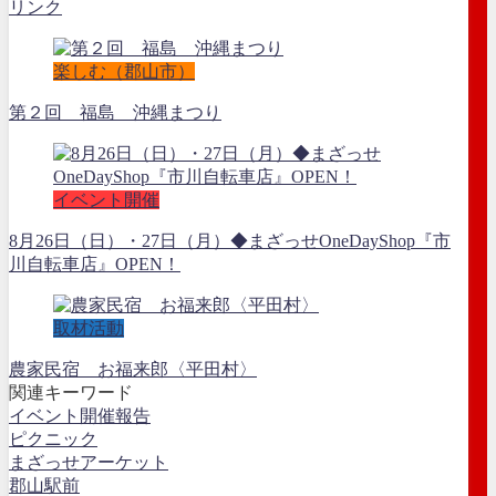
リンク
楽しむ（郡山市）
第２回 福島 沖縄まつり
イベント開催
8月26日（日）・27日（月）◆まざっせOneDayShop『市
川自転車店』OPEN！
取材活動
農家民宿 お福来郎〈平田村〉
関連キーワード
イベント開催報告
ピクニック
まざっせアーケット
郡山駅前