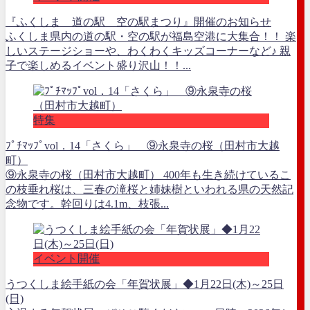
『ふくしま 道の駅 空の駅まつり』開催のお知らせ
ふくしま県内の道の駅・空の駅が福島空港に大集合！！ 楽
しいステージショーや、わくわくキッズコーナーなど♪ 親
子で楽しめるイベント盛り沢山！！...
特集
ﾌﾟﾁﾏｯﾌﾟvol．14「さくら」 ⑨永泉寺の桜（田村市大越
町）
⑨永泉寺の桜（田村市大越町） 400年も生き続けているこ
の枝垂れ桜は、三春の滝桜と姉妹樹といわれる県の天然記
念物です。幹回りは4.1m、枝張...
イベント開催
うつくしま絵手紙の会「年賀状展」◆1月22日(木)～25日
(日)