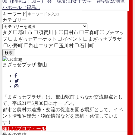
00（開場12：30～） 会 場/郡山女子大学 建学記念講堂
小ホール（福島...
キーワード
カテゴリー
タグ
郡山市
須賀川市
田村市
三春町
プチマッ
プ
まざっせアーケット
イベント
まざっせプラザ
小野町
郡山エリア
玉川村
石川町
検索
まざっせプラザ 郡山
「まざっせプラザ」は、郡山駅前まちなか交流拠点とし
て、平成21年5月30日にオープン。
都市と農村の連携・交流の促進を図る場所として、イベ
ント情報や観光・物産情報などを集約・発信していま
す！
詳しいプロフィール
最近の投稿