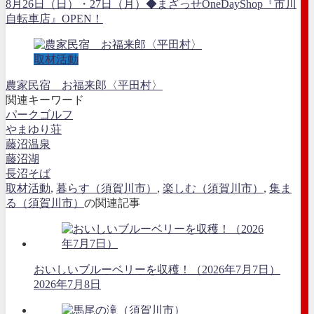
8月26日（日）・27日（月）◆まざっせOneDayShop『市川
自転車店』OPEN！
取材活動
農家民宿 お福来郎〈平田村〉
関連キーワード
パークゴルフ
やまゆり荘
藤沼温泉
藤沼湖
長沼そば
取材活動
,
暮らす（須賀川市）
,
楽しむ（須賀川市）
,
集ま
る（須賀川市）
の関連記事
おいしいブルーベリーを収穫！（2026年7月7日）
2026年7月8日