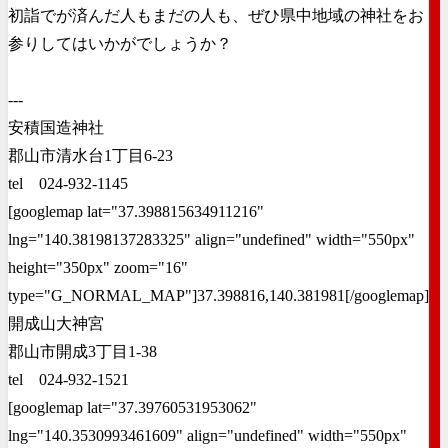
初詣でが済んだ人もまだの人も、ぜひ県中地域の神社をお
参りしてはいかがでしょうか？
---
安積国造神社
郡山市清水台1丁目6-23
tel 024-932-1145
[googlemap lat="37.398815634911216"
lng="140.38198137283325" align="undefined" width="550px"
height="350px" zoom="16"
type="G_NORMAL_MAP"]37.398816,140.381981[/googlemap]
開成山大神宮
郡山市開成3丁目1-38
tel 024-932-1521
[googlemap lat="37.39760531953062"
lng="140.3530993461609" align="undefined" width="550px"