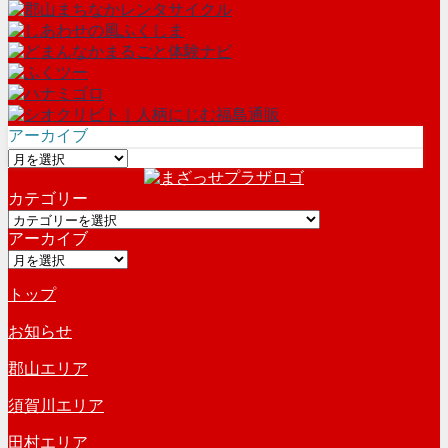
アーカイブ
ア
ー
カテゴリー
カ
カ
イ
アーカイブ
テ
ブ
ア
ゴ
ー
リ
トップ
カ
ー
イ
お知らせ
ブ
郡山エリア
須賀川エリア
田村エリア