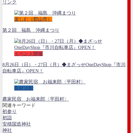
リンク
楽しむ（郡山市）
第２回 福島 沖縄まつり
イベント開催
8月26日（日）・27日（月）◆まざっせOneDayShop『市川
自転車店』OPEN！
取材活動
農家民宿 お福来郎〈平田村〉
関連キーワード
初参り
初詣
安積国造神社
神社