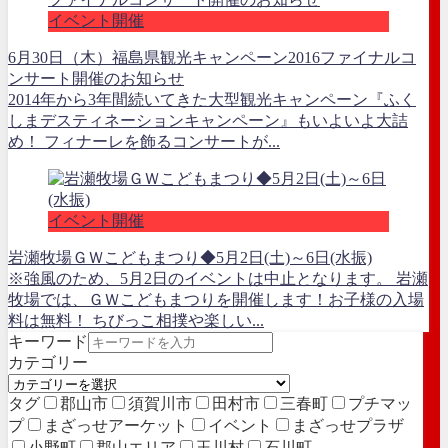
イベント開催
6月30日（木）福島県観光キャンペーン2016ファイナルコ
ンサート開催のお知らせ
2014年から3年間続いてきた大型観光キャンペーン『ふく
しまデスティネーションキャンペーン』もいよいよ大詰
め！ フィナーレを飾るコンサートが...
イベント開催
岩瀬牧場ＧＷこどもまつり◆5月2日(土)～6日(水振)
※強風のため、5月2日のイベントは中止となります。 岩瀬
牧場では、ＧＷこどもまつりを開催します！お子様の入場
料は無料！ ちびっこ相撲や楽しい...
キーワード
カテゴリー
タグ
郡山市
須賀川市
田村市
三春町
プチマッ
プ
まざっせアーケット
イベント
まざっせプラザ
小野町
郡山エリア
玉川村
石川町