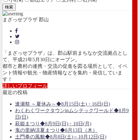
検索
まざっせプラザ 郡山
「まざっせプラザ」は、郡山駅前まちなか交流拠点とし
て、平成21年5月30日にオープン。
都市と農村の連携・交流の促進を図る場所として、イベ
ント情報や観光・物産情報などを集約・発信していま
す！
詳しいプロフィール
最近の投稿
逢瀬祭 ～夏休み～◆8月15日(土)・16日(日)
わくわくワークタウンinムシテックワールド◆8月9
日(日)
萩姫まつり◆8月9日(日)・10日(月)
鬼の里納涼夏まつり◆8月13日（木）
土門拳の風貌◆8月8日(土)～10月12日(日)