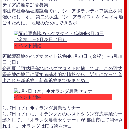
ティア講座参加者募集
郡山市社会福祉協議会では、シニアボランティア講座を開
催いたします。 第二の人生（シニアライフ）をイキイキ過
ごすために、 地域のためにできるボ...
イベント開催
阿武隈高地のペグマタイト鉱物◆3月20日（金祝）～6月28
日（日）
企画展「阿武隈高地のペグマタイト鉱物」では、この阿武
隈高地の地質に関する基本的な情報から、近年になって産
出された新鉱物・新産鉱物までをまとめ...
イベント開催
2月7日（水）◆オランダ農業セミナー
2月7日（水）に、オランダとのホストタウン交流事業の一
環として、「オランダ農業セミナー」が 郡山市にて開催さ
れます。 オランダはIT技術を活...