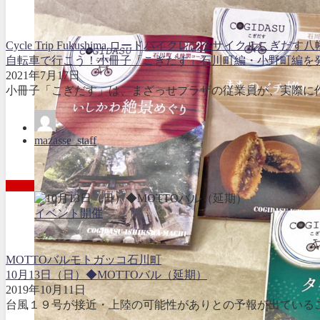
Cycle Trip Fukushima ロードバイクレンタサイクル
こぎだす
八
自転車で行こう！小冊子「こぎだす」石川町編・小野町編を
2021年7月17日
小冊子「こぎだす」は、まざっせプラザの従業員が、実際に作
mazasse_staff
イベント開催
MOTTOバル
モトガッコ
石川町
10月13日（日）◆MOTTOバル（延期）
2019年10月11日
台風１９号が接近・上陸の可能性がありとの予報が出ていることを受