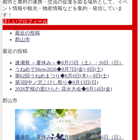
都市と農村の連携・交流の促進を図る場所として、イベ
ント情報や観光・物産情報などを集約・発信していま
す！
詳しいプロフィール
最近の投稿
郡山市
最近の投稿
逢瀬祭 ～夏休み～◆8月15日（土）・16日（日）
うねめでShow2026◆8月7日(金)･8日(土)
第62回うねめまつり◆8月6日(木)～8日(土)
第5回中ノ沢こけし祭り◆9月13日(日)
2026芝桜の里ひらた 花火大会◆8月14日(金)
郡山市
逢瀬祭 ～夏休み～◆8月15日（土）・16日（日）