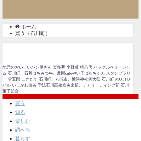
ホーム
買う（石川町）
買う（石川町）
地元のおいしいパン屋さん
楽多夢
小野町
猪苗代
ハックルベリージャ
ム
石川町、石川はちみつ牛、農園cafeやい子ばあちゃん
スタンプラリ
ー
雲五郎
こぎだす
石川町、八槻市、近津神社例大祭
石川町
MOTTO
バル
いしかわ桜谷
学法石川高校吹奏楽部、チアリーディング部
石川
菓子組合
買う
知る
楽しむ
調べる
暮らす