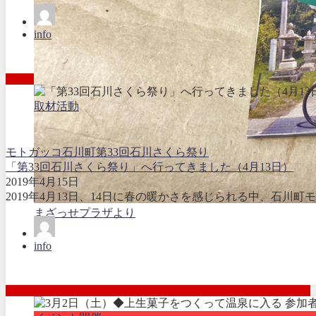
info
取材活動
モトガッコ
石川町
第33回石川さくら祭り
「第33回石川さくら祭り」へ行ってきました（4月13日）
2019年4月15日
2019年4月13日、14日に春の暖かさを感じられる中、石川町
まざっせプラザより
info