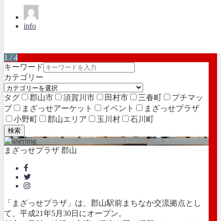
info
1 / 4
キーワード
カテゴリー
タグ
郡山市
須賀川市
田村市
三春町
プチマッ
プ
まざっせアーケット
イベント
まざっせプラザ
小野町
郡山エリア
玉川村
石川町
検索
まざっせプラザ 郡山
「まざっせプラザ」は、郡山駅前まちなか交流拠点とし
て、平成21年5月30日にオープン。