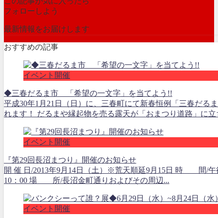
この記事が気に入ったら
フォローしよう
最新情報をお届けします
おすすめの記事
イベント開催
◆三春だるま市 「希望の一文字」を当てよう!!
平成30年1月21日（日）に、三春町にて新春恒例「三春だる
れます！ だるまや縁起物を売る露天が「おまつり道路」に立ち
イベント開催
『第29回長沼まつり』開催のお知らせ
開 催 日/2013年9月14日（土）※荒天順延9月15日 時 間/午
10：00 場 所/長沼金町通りおよびその周辺...
イベント開催