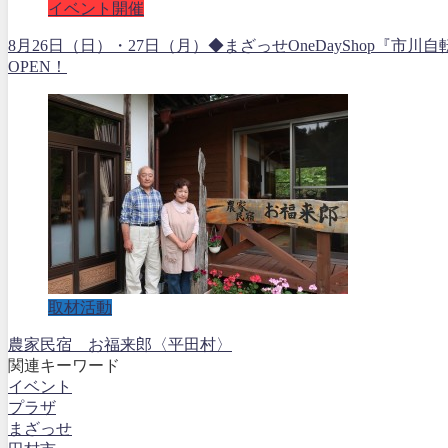
イベント開催
8月26日（日）・27日（月）◆まざっせOneDayShop『市川
OPEN！
取材活動
農家民宿 お福来郎〈平田村〉
関連キーワード
イベント
プラザ
まざっせ