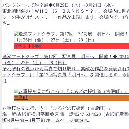
バンクシーって誰？展◆6月29日（水）~8月24日（水）
東北初開催の「ＷＨＯ IS ＢＡＮＫＳＹ？」、会場内に世
シーの手がけたストリート作品が出現します。会場内で、ぜ
さ...
イベント開催
逢瀬フォトクラブ、第17回 写真展 明日へ 開催！◆2021年
（金）、27日（土）、28（日）
それぞれの視点から写真で切り取り、素敵な作品を発表され
ォトクラブ」は「第17回写真展「明日へ」を開催します。今
は...
古殿町
八重桜を見に行こう！『ふるどの桜街道（古殿町）』
場 所/古殿町松川字新桑原 電 話/0247-53-4620（古殿町
頃/4月中旬～4月下旬 ホームページ/https://...