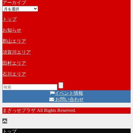
アーカイブ
テ
ブ
ア
ゴ
ー
リ
トップ
カ
ー
イ
お知らせ
ブ
郡山エリア
須賀川エリア
田村エリア
石川エリア
イベント情報
お問い合わせ
まざっせプラザ All Rights Reserved.
トップ