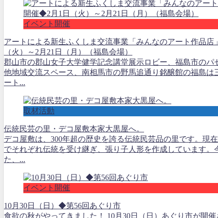
イベント開催
アートによる新生ふくしま交流事業「みんなのアート作品店」
（火）～2月21日（月）（福島会場）
郡山市の郡山女子大学健学記念講堂展示ロビー、福島市のパ
他地域交流スペース、南相馬市の野馬追通り銘醸館の福島は
ート...
取材活動
伝統民芸の里・デコ屋敷本家大黒屋へ。
デコ屋敷は、300年超の歴史を誇る伝統民芸品の里です。現在
でそれぞれ伝統を受け継ぎ、張り子人形を作成しています。
た、...
イベント開催
10月30日（日）◆第56回あぐり市
食欲の秋がやってきました！ 10月30日（日）あぐり市が開催