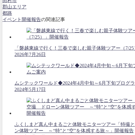
田村市
郡山エリア
都路
イベント開催報告
の関連記事
「磐越東線で行く！三春で楽しむ親子体験ツアー（7/2
2026年7月26日
ムシテックワールド◆2024年4月中旬～6月下旬プログ
2024年5月17日
ふくしまど真ん中まるごと体験モニターツアー「特撮と
ン体験ツアー ～“特”と“空”を体感する旅～」開催報告