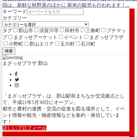
回は、新鮮な秋野菜のほかに 新米の販売も行われます！...
キーワード
カテゴリー
タグ
郡山市
須賀川市
田村市
三春町
プチマッ
プ
まざっせアーケット
イベント
まざっせプラザ
小野町
郡山エリア
玉川村
石川町
検索
まざっせプラザ 郡山
「まざっせプラザ」は、郡山駅前まちなか交流拠点とし
て、平成21年5月30日にオープン。
都市と農村の連携・交流の促進を図る場所として、イベ
ント情報や観光・物産情報などを集約・発信していま
す！
詳しいプロフィール