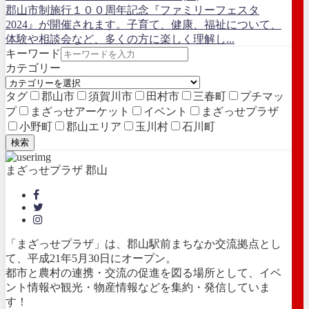
郡山市制施行１００周年記念『ファミリーフェスタ
2024』が開催されます。子育て、健康、福祉について、
体験や相談会など、多くの方に楽しく理解し...
キーワード
カテゴリー
タグ
郡山市
須賀川市
田村市
三春町
プチマッ
プ
まざっせアーケット
イベント
まざっせプラザ
小野町
郡山エリア
玉川村
石川町
検索
まざっせプラザ 郡山
「まざっせプラザ」は、郡山駅前まちなか交流拠点とし
て、平成21年5月30日にオープン。
都市と農村の連携・交流の促進を図る場所として、イベ
ント情報や観光・物産情報などを集約・発信していま
す！