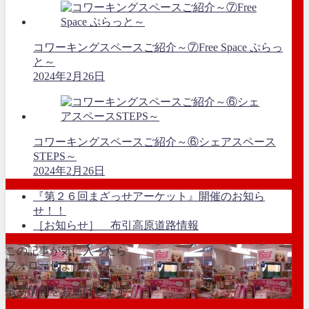
コワーキングスペースご紹介～⑦Free Space ぷらっ
と～
2024年2月26日
コワーキングスペースご紹介～⑥シェアスペース
STEPS～
2024年2月26日
『第２６回まざっせアーケット』開催のお知ら
せ！！
［お知らせ］ 布引高原道路情報
この記事が気に入ったら
フォローしよう
最新情報をお届けします