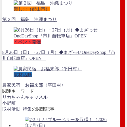
楽しむ（郡山市）
第２回 福島 沖縄まつり
イベント開催
8月26日（日）・27日（月）◆まざっせOneDayShop『市
川自転車店』OPEN！
取材活動
農家民宿 お福来郎〈平田村〉
関連キーワード
リカちゃんキャッスル
小野町
取材活動
,
特集
の関連記事