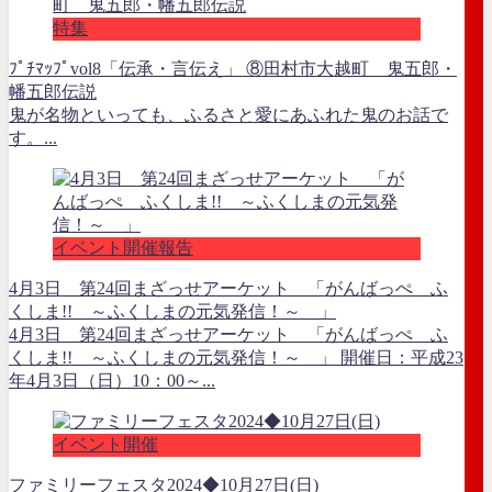
特集
ﾌﾟﾁﾏｯﾌﾟvol8「伝承・言伝え」 ⑧田村市大越町 鬼五郎・
幡五郎伝説
鬼が名物といっても、ふるさと愛にあふれた鬼のお話で
す。...
イベント開催報告
4月3日 第24回まざっせアーケット 「がんばっぺ ふ
くしま!! ～ふくしまの元気発信！～ 」
4月3日 第24回まざっせアーケット 「がんばっぺ ふ
くしま!! ～ふくしまの元気発信！～ 」 開催日：平成23
年4月3日（日）10：00～...
イベント開催
ファミリーフェスタ2024◆10月27日(日)