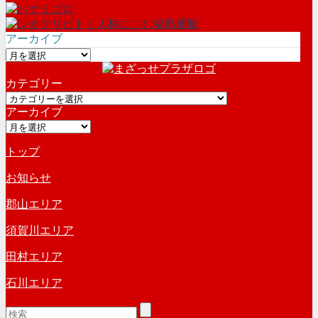
アーカイブ
ア
ー
カテゴリー
カ
カ
イ
アーカイブ
テ
ブ
ア
ゴ
ー
リ
トップ
カ
ー
イ
お知らせ
ブ
郡山エリア
須賀川エリア
田村エリア
石川エリア