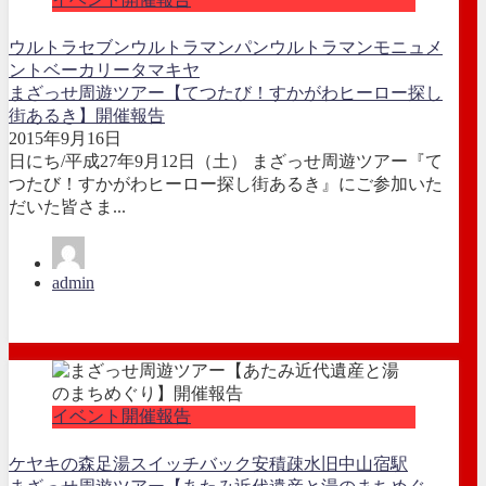
ウルトラセブン
ウルトラマンパン
ウルトラマンモニュメ
ント
ベーカリータマキヤ
まざっせ周遊ツアー【てつたび！すかがわヒーロー探し
街あるき】開催報告
2015年9月16日
日にち/平成27年9月12日（土） まざっせ周遊ツアー『て
つたび！すかがわヒーロー探し街あるき』にご参加いた
だいた皆さま...
admin
イベント開催報告
ケヤキの森足湯
スイッチバック
安積疎水
旧中山宿駅