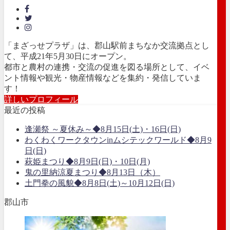
「まざっせプラザ」は、郡山駅前まちなか交流拠点とし
て、平成21年5月30日にオープン。
都市と農村の連携・交流の促進を図る場所として、イベ
ント情報や観光・物産情報などを集約・発信していま
す！
詳しいプロフィール
最近の投稿
逢瀬祭 ～夏休み～◆8月15日(土)・16日(日)
わくわくワークタウンinムシテックワールド◆8月9
日(日)
萩姫まつり◆8月9日(日)・10日(月)
鬼の里納涼夏まつり◆8月13日（木）
土門拳の風貌◆8月8日(土)～10月12日(日)
郡山市