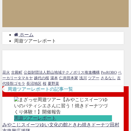
ホーム
周遊ツアーレポート
周遊ツアーレポート
花火
古殿町
公益財団法人郡山地域テクノポリス推進機構
ProROBO
ベ
ーカリータマキヤ
越代の桜
湯本
仁井田本家
浅川
ツアー
さるなし
古
代怪獣ゴモラ
長沼地区
桜
夏野菜
周遊ツアーレポートの記事一覧
周遊ツアーレポート
みやこじスイーツゆい
文化の館ときわ
焼きドーナツ
田村
市復興応援隊