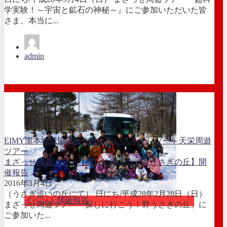
学実験！～宇宙と鉱石の神秘～』にご参加いただいた皆
さま、本当に...
admin
EIMY湯本地域協議会
ウサギ追い
スキーリゾート天栄
周遊
ツアー
まざっせ周遊ツアー【探しに行こう！野うさぎの丘】開
催報告
2016年3月4日
（うさぎ追いの丘にて） 日にち/平成28年2月28日（日）
イベント開催報告
まざっせ周遊ツアー『探しに行こう！野うさぎの丘』に
ご参加いた...