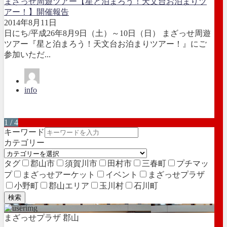
まざっせ周遊ツアー【星と泊まろう！天文台お泊まりツ
アー！】開催報告
2014年8月11日
日にち/平成26年8月9日（土）～10日（日） まざっせ周遊
ツアー『星と泊まろう！天文台お泊まりツアー！』にご
参加いただ...
info
1 / 4
キーワード
カテゴリー
タグ
郡山市
須賀川市
田村市
三春町
プチマッ
プ
まざっせアーケット
イベント
まざっせプラザ
小野町
郡山エリア
玉川村
石川町
検索
まざっせプラザ 郡山