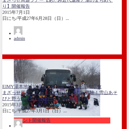
まざっせ周遊ツアー【あたみ近代遺産と湯のまちめぐ
り】開催報告
2015年7月1日
日にち/平成27年6月28日（日）...
admin
EIMY湯本地域協議会
ウサギ追い
天栄村
湯本定食
まざっせ周遊ツアー【冬の里山まるごと体験！雪山あそ
びと野うさぎ追いツアー！】開催報告
2015年3月1日
日にち/平成27年3月1日（日）...
イベント開催報告