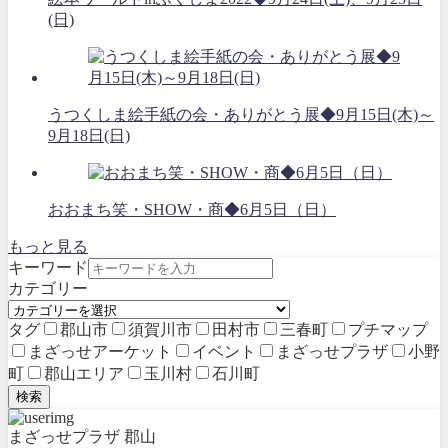
(日)
うつくしま絵手紙の会・ありがとう展◆9月15日(木)～
9月18日(日)
おおまち笑・SHOW・商◆6月5日（日）
もっと見る
キーワード
カテゴリー
タグ
郡山市
須賀川市
田村市
三春町
プチマップ
まざっせアーケット
イベント
まざっせプラザ
小野
町
郡山エリア
玉川村
石川町
検索
まざっせプラザ 郡山