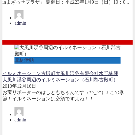
inまざっせプラザ」 開催日：平成23年1月9日（日）10：0...
admin
取材活動
イルミネーション
古殿町
大風川渓谷
有限会社水野林興
大風川渓谷周辺のイルミネーション（石川郡古殿町）
2010年12月16日
お宝リポーターのはしともちゃんです（*^_^*）♪ この季
節！イルミネーションは必須ですよね！！...
admin