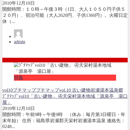
2010年12月10日
開館時間：１０時～午後３時（1日、大人１０５０円子供５
２０円）、宿泊可能（大人2620円、子供1360円）。火曜日定
休（...
admin
特集
vol10
プチマップ
プチマップvol.10 古い建物
岩瀬湯本温泉郷
ﾌﾟﾁﾏｯﾌﾟvol10「古い建物」 ④天栄村湯本地域「源泉亭 湯口
屋」
2010年12月10日
開館時間：午前9時～午後9時 （休み：毎月第3日曜日・年
末年始） 住所：福島県岩瀬郡天栄村岩瀬湯本温泉 連絡先：
0248...