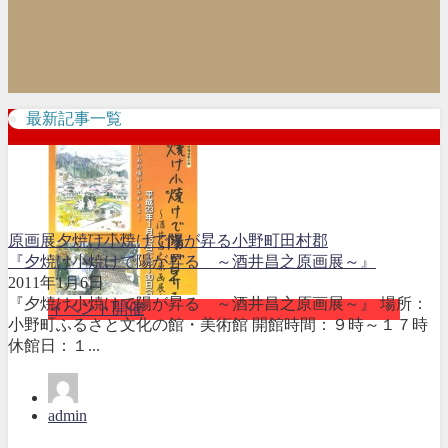
最新記事一覧
原画展
夕焼け小焼けで陽が昇る
小野町
田村郡
『夕焼け小焼けで陽が昇る ～酒井昌之原画展～』
2011年1月6日
『夕焼け小焼けで陽が昇る ～酒井昌之原画展～』 場所：
イベント開催
小野町ふるさと文化の館・美術館 開館時間：９時～１７時
休館日：１...
admin