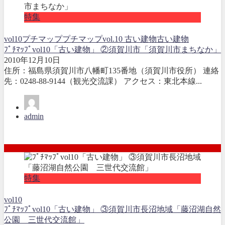
特集
vol10
プチマップ
プチマップvol.10 古い建物
古い建物
ﾌﾟﾁﾏｯﾌﾟvol10「古い建物」 ②須賀川市「須賀川市まちなか」
2010年12月10日
住所：福島県須賀川市八幡町135番地（須賀川市役所） 連絡
先：0248-88-9144（観光交流課） アクセス：東北本線...
admin
特集
vol10
ﾌﾟﾁﾏｯﾌﾟvol10「古い建物」 ③須賀川市長沼地域「藤沼湖自然
公園 三世代交流館」