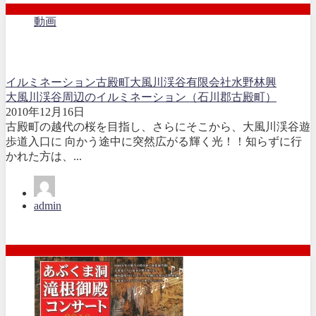
動画
イルミネーション
古殿町
大風川渓谷
有限会社水野林興
大風川渓谷周辺のイルミネーション（石川郡古殿町）
2010年12月16日
古殿町の越代の桜を目指し、さらにそこから、大風川渓谷遊
歩道入口に 向かう途中に突然広がる輝く光！！知らずに行
かれた方は、...
admin