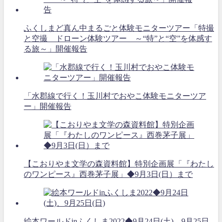
ふくしまど真ん中まるごと体験モニターツアー「特撮
と空撮 ドローン体験ツアー ～“特”と“空”を体感す
る旅～」開催報告
「水郡線で行く！玉川村でおやこ体験モニターツア
ー」開催報告
【こおりやま文学の森資料館】特別企画展「『わたし
のワンピース』西巻茅子展」◆9月3日(日）まで
絵本ワールドinふくしま2022◆9月24日(土)、9月25日