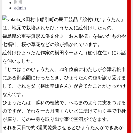
admin
田村市船引町の民工芸品「絵付けひょうたん」
は、地元で栽培されたひょうたんに絵付けしたもの。
福島県の重要無形民俗文化財「お人形様」を描いたものや
七福神、
桜や草花などの絵が描かれています。
絵付けひょうたん作家の横田幸一さん（船引在住）にお話
を伺いました。
「じつはこのひょうたん、20年位前にわたしが会津若松市
にある御薬園に行ったとき、ひょうたんの種を譲り受けま
して、それを父（横田幸雄さん）が育てたことがきっかけ
なんです。
ひょうたんは、瓜科の植物で、へちまのように実をつける
のですが、それを一カ月間くらい水に漬けておく事で中身
が腐り、その中身を取り出す事で空洞ができます。
それを天日で約3週間乾燥させるとひょうたんができあが