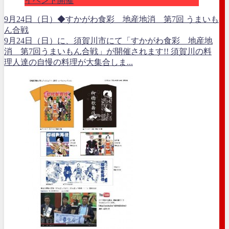
イベント開催
9月24日（日）◆すかがわ食彩 地産地消 第7回 うまいも
ん合戦
9月24日（日）に、須賀川市にて「すかがわ食彩 地産地
消 第7回うまいもん合戦」が開催されます!! 須賀川の料
理人達の自慢の料理が大集合しま...