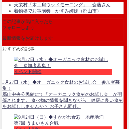
天栄村「木工房ウッドモーニング」 斎藤さん
着物姿でお箏演奏 かすみ姉妹（郡山市）
この記事が気に入ったら
フォローしよう
最新情報をお届けします
おすすめの記事
イベント開催
3月27日（水）◆オーガニック食材のお試し会 参加者募
集！
郡山中央公民館にて「オーガニック食材のお試し会」が開
催されます。 食べ物の情報を聞きながら、健康に良い食材
をお試ししませんか？ お子さん同伴...