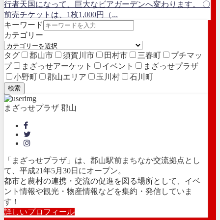
行者天国になって、巨大なビアガーデンへ変わります。 〇
前売チケットは、1枚1,000円（...
キーワード
カテゴリー
タグ
郡山市
須賀川市
田村市
三春町
プチマッ
プ
まざっせアーケット
イベント
まざっせプラザ
小野町
郡山エリア
玉川村
石川町
検索
まざっせプラザ 郡山
「まざっせプラザ」は、郡山駅前まちなか交流拠点とし
て、平成21年5月30日にオープン。
都市と農村の連携・交流の促進を図る場所として、イベ
ント情報や観光・物産情報などを集約・発信していま
す！
詳しいプロフィール