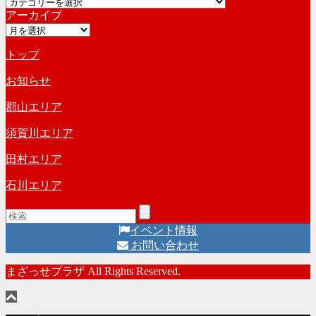
カ
イ
アーカイブ
テ
ブ
ア
ゴ
ー
リ
トップ
カ
ー
イ
お知らせ
ブ
郡山エリア
須賀川エリア
田村エリア
石川エリア
イベント情報
お問い合わせ
まざっせプラザ All Rights Reserved.