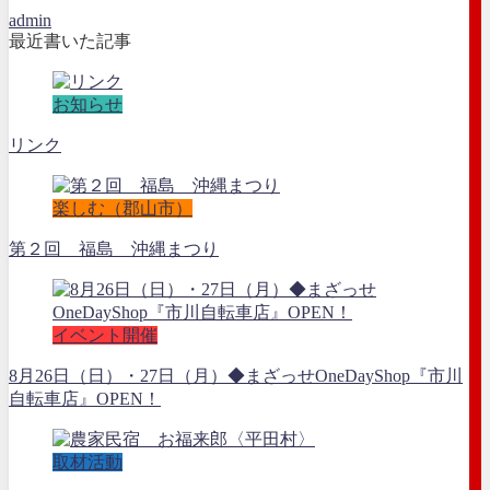
admin
最近書いた記事
お知らせ
リンク
楽しむ（郡山市）
第２回 福島 沖縄まつり
イベント開催
8月26日（日）・27日（月）◆まざっせOneDayShop『市川
自転車店』OPEN！
取材活動