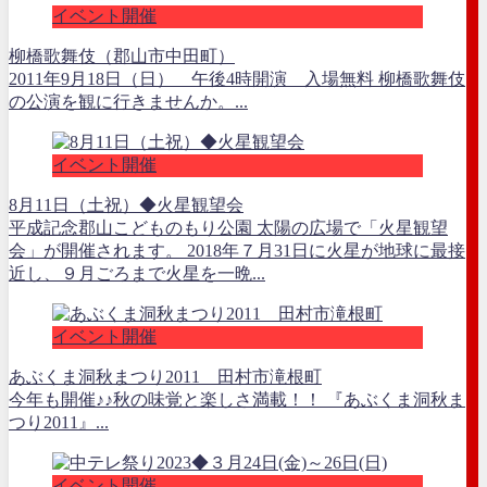
イベント開催
柳橋歌舞伎（郡山市中田町）
2011年9月18日（日） 午後4時開演 入場無料 柳橋歌舞伎
の公演を観に行きませんか。...
イベント開催
8月11日（土祝）◆火星観望会
平成記念郡山こどものもり公園 太陽の広場で「火星観望
会」が開催されます。 2018年７月31日に火星が地球に最接
近し、９月ごろまで火星を一晩...
イベント開催
あぶくま洞秋まつり2011 田村市滝根町
今年も開催♪♪秋の味覚と楽しさ満載！！ 『あぶくま洞秋ま
つり2011』...
イベント開催